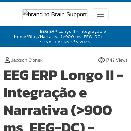
EEG ERP Longo II - Integração e
Home
/
Blog
/
Narrativa (>900 ms, EEG-DC) -
SBNeC FALAN SfN 2025
Jackson Cionek
1742 Views
EEG ERP Longo II -
Integração e
Narrativa (>900
ms, EEG-DC) -