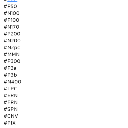
#P50
#N100
#P100
#N170
#P200
#N200
#N2pc
#MMN
#P300
#P3a
#P3b
#N400
#LPC
#ERN
#FRN
#SPN
#CNV
#PIX