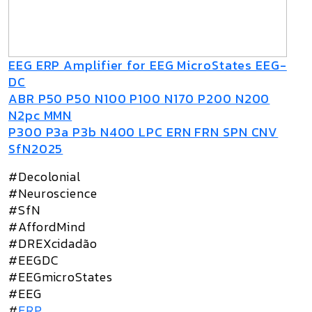
EEG ERP Amplifier for EEG MicroStates EEG-
DC
ABR P50 P50 N100 P100 N170 P200 N200
N2pc MMN
P300 P3a P3b N400 LPC ERN FRN SPN CNV
SfN2025
#Decolonial
#Neuroscience
#SfN
#AffordMind
#DREXcidadão
#EEGDC
#EEGmicroStates
#EEG
#
ERP