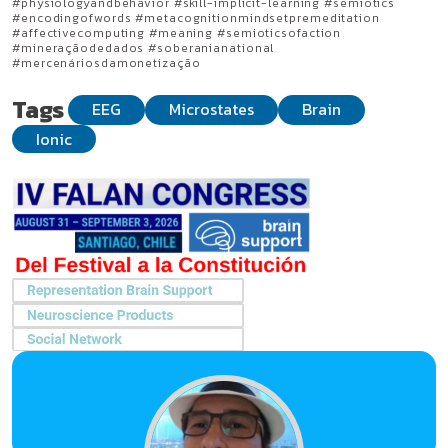
#physiologyandbehavior #skill-implicit-learning #semiotics
#encodingofwords #metacognitionmindsetpremeditation
#affectivecomputing #meaning #semioticsofaction
#mineraçãodedados #soberanianational
#mercenáriosdamonetização
Tags
EEG
Microstates
Brain
Ionic