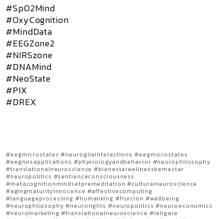
#SpO2Mind
#OxyCognition
#MindData
#EEGZone2
#NIRSzone
#DNAMind
#NeoState
#PIX
#DREX
#eegmicrostates #neurogliainteractions #eegmicrostates
#eegnirsapplications #physiologyandbehavior #neurophilosophy
#translationalneuroscience #bienestarwellnessbemestar
#neuropolitics #sentienceconsciousness
#metacognitionmindsetpremeditation #culturalneuroscience
#agingmaturityinnocence #affectivecomputing
#languageprocessing #humanking #fruición #wellbeing
#neurophilosophy #neurorights #neuropolitics #neuroeconomics
#neuromarketing #translationalneuroscience #religare