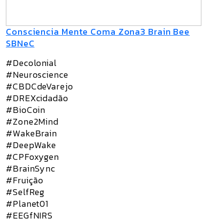
Consciencia Mente Coma Zona3 Brain Bee
SBNeC
#Decolonial
#Neuroscience
#CBDCdeVarejo
#DREXcidadão
#BioCoin
#Zone2Mind
#WakeBrain
#DeepWake
#CPFoxygen
#BrainSync
#Fruição
#SelfReg
#Planet01
#EEGfNIRS