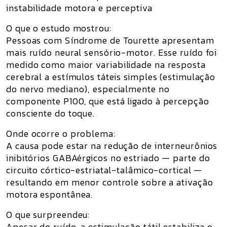
instabilidade motora e perceptiva
O que o estudo mostrou:
Pessoas com Síndrome de Tourette apresentam
mais ruído neural sensório-motor
. Esse ruído foi
medido como maior
variabilidade
na resposta
cerebral a estímulos táteis simples (estimulação
do nervo mediano), especialmente no
componente
P100
, que está ligado à percepção
consciente do toque.
Onde ocorre o problema:
A causa pode estar na
redução de interneurônios
inibitórios GABAérgicos
no estriado — parte do
circuito córtico-estriatal-talâmico-cortical —
resultando em menor controle sobre a ativação
motora espontânea.
O que surpreendeu:
Apesar do ruído,
a estimulação tátil estabiliza o